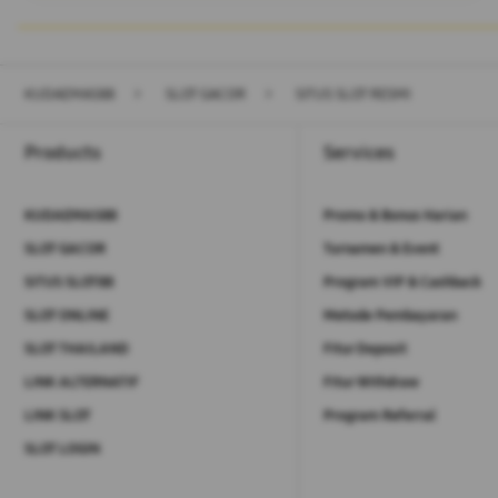
KUDAEMAS88
>
SLOT GACOR
>
SITUS SLOT RESMI
Footer Navigation
Products
Services
KUDAEMAS88
Promo & Bonus Harian
SLOT GACOR
Turnamen & Event
SITUS SLOT88
Program VIP & Cashback
SLOT ONLINE
Metode Pembayaran
SLOT THAILAND
Fitur Deposit
LINK ALTERNATIF
Fitur Withdraw
LINK SLOT
Program Referral
SLOT LOGIN