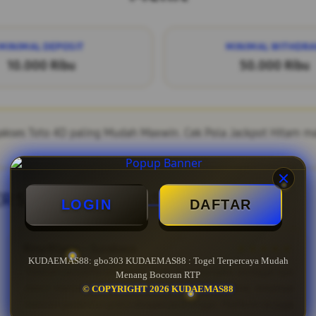
MINIMAL DEPOSIT
MINIMAL WITHDR
10.000 Ribu
50.000 Ribu
Toto 4D paling Mudah Maxwin. Cek Pola Jackpot Hitam malam
ER SETIA KUDAEMAS88
LOGIN
DAFTAR
Rina Wijaya – Surabaya
★★★★★
KUDAEMAS88: gbo303 KUDAEMAS88 : Togel Terpercaya Mudah
"Setelah pendaftaran selesai, Anda bisa memakai berbagai tips
Menang Bocoran RTP
dalam menjelajahi permainan kasino secara online, misalnya
© COPYRIGHT 2026 KUDAEMAS88
mencari game slot gratis dengan poin tinggi. Platform ini juga