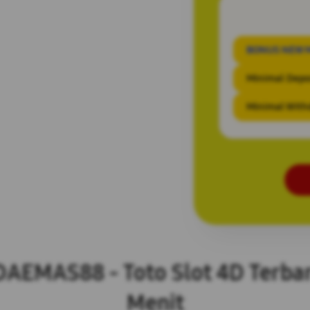
BONUS NEW 
Minimal Depos
Minimal With
MAS88 - Toto Slot 4D Terbaru
Menit