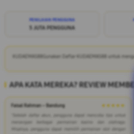
PENILAIAN PENGGUNA
5 JUTA PENGGUNA
KUDAEMAS88Gunakan Daftar KUDAEMAS88 untuk mengakses 
APA KATA MEREKA? REVIEW MEMB
Faisal Rahman – Bandung
★★★★★
"Setelah daftar akun, pengguna dapat mencoba tips untuk
menavigasi berbagai permainan kasino dan olahraga.
Misalnya, pengguna dapat memilih permainan slot dengan