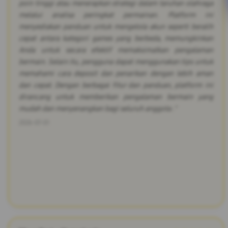
poin tinggi atau menerapkan strategi dalam taruhan olahraga
melalui analisa peringkat permainan. Platform ini
menyediakan panduan untuk mengelola akun seperti beralih
cepat antara kategori games yang berbeda, memungkinkan
Anda untuk secara efektif memaksimalkan pengalaman
bermain. Selain itu, pengguna dapat menggunakan tips untuk
memahami cara deposit dan penarikan dengan lebih aman
dan cepat. Dengan berbagai fitur dan panduan, platform ini
dirancang untuk memberikan pengalaman bermain yang
mudah dan menyenangkan bagi seluruh anggota ."
2026-07-01