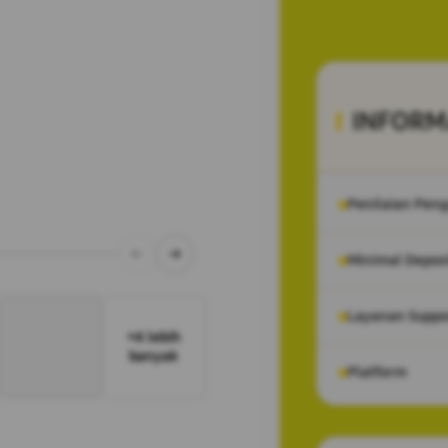
INFORM
Penilaian Pen
Sebelumnya
Berikutnya
Minimal Depos
Layanan Suppo
+4 lebih
banyak
Platform