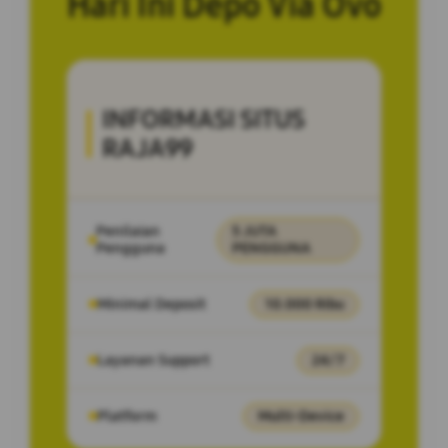
Hari Ini Depo Via Ovo
INFORMASI SITUS
RAJA99
Penilaian
5 JUTA
Pengguna
PENGGUNA
Minimal Deposit
10.000 Ribu
Layanan Support
24/7
Platform
Multi-Device