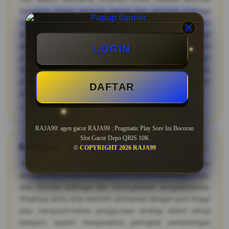
harianmu antara permain kasino dan aktivitas olahraga
seperti taruhan online. Pelajari tips tentang cara mengakses
berbagai kategori, beralih antar kategori dengan cepat
dengan interface yang mudah dipahami, mengoptimalkan
LOGIN
proses deposit dan penarikan, serta menelusuri informasi
terkini mengenai update permainan favoritmu. Ingat,
platform ini dirancang agar kamu dapat menikmati
DAFTAR
pengalaman bermain yang aman dan menyenangkan."
2026-07-01
RAJA99: agen gacor RAJA99 : Pragmatic Play Sore Ini Bocoran
Slot Gacor Depo QRIS 10K
Rina Wijaya – Surabaya
★★★★★
© COPYRIGHT 2026 RAJA99
"Setelah register sebagai anggota, kamu bisa menggunakan
berbagai tips untuk menavigasi slot, permainan meja, bingo,
atau taruhan olahraga dan meningkatkan pengalamanmu.
Misalnya, kamu bisa memilih permainan dengan poin tinggi
atau mengoptimalkan penggunaan strategi dalam setiap
kategori, seperti menganalisis peringkat pertandingan