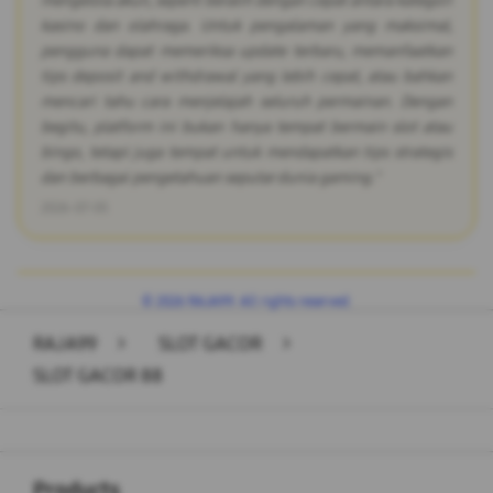
mengelola akun, seperti beralih dengan cepat antara kategori
kasino dan olahraga. Untuk pengalaman yang maksimal,
pengguna dapat memeriksa update terbaru, memanfaatkan
tips deposit and withdrawal yang lebih cepat, atau bahkan
mencari tahu cara menjelajah seluruh permainan. Dengan
begitu, platform ini bukan hanya tempat bermain slot atau
bingo, tetapi juga tempat untuk mendapatkan tips strategis
dan berbagai pengetahuan seputar dunia gaming."
2026-07-05
© 2026 RAJA99. All rights reserved.
RAJA99
>
SLOT GACOR
>
SLOT GACOR 88
Buka
Footer Navigation
Products