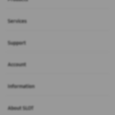
Buka
Services
Buka
Support
Buka
Account
Buka
Information
Buka
About SLOT