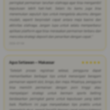
peringkat permainan taruhan olahraga agar bisa mengambil
keputusan lebih hati-hati. Selain itu kamu juga bisa
menemukan sepuluh tips untuk mengelola akunmu dengan
mudah, seperti berpindah cepat antara meja kasino dan
aktivitas olahraga. Jangan lupa untuk selalu memperbarui
aplikasi platform agar bisa merasakan permainan terbaru dan
mencoba strategi deposit dan penarikan dengan cepat."
2026-07-04
Agus Setiawan – Makassar
★★★★★
"Setelah proses registrasi selesai, pengguna dapat
memanfaatkan berbagai tips untuk menavigasi beragam
permainan seperti slot, bingo, dan meja. Misalnya, pengguna
bisa memilih permainan dengan poin tinggi atau
mempelajari strategi untuk bermain sports betting
berdasarkan peringkat game untuk keputusan yang lebih
baik. Platform ini juga menyediakan tips praktis untuk