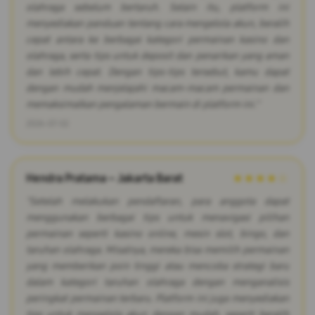
olahraga sebelum bertaruh. Selain itu, platform ini
menyediakan panduan tentang cara mengelola akun, beralih
cepat antara ke berbagai kategori permainan kasino dan
olahraga, serta tips untuk deposit dan penarikan yang aman
dan lebih cepat. Dengan tips-tips tersebut, kamu dapat
dengan mudah menjelajahi macam-macam permainan dan
memaksimalkan pengalaman bermain di platform ini."
2026-07-02
Hendra Pratama – Jakarta Barat
★★★★☆
"Setelah melakukan pendaftaran, para anggota dapat
menggunakan berbagai tips untuk menavigasi pilihan
permainan seperti kasino online, mesin slot, bingo, dan
taruhan olahraga. Misalnya, mereka bisa memilih permainan
yang memberikan poin tinggi atau mencoba strategi baru
dalam kategori taruhan olahraga dengan menganalisis
peringkat permainan terbaru. Platform ini juga menyediakan
tips untuk mengelola akun dengan mudah, seperti beralih