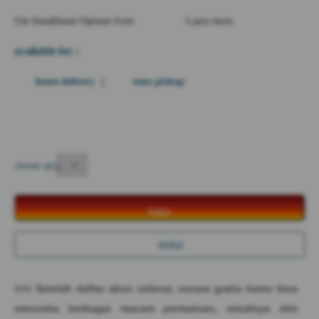
Use Installment Options from
.
Laarn more
available for :
home delivery
store pickup
choose qty
login
daftar
tt4d
Setelah daftar akun selesai, secara gratis kamu bisa
mencoba berbagai macam permainan, misalnya slot