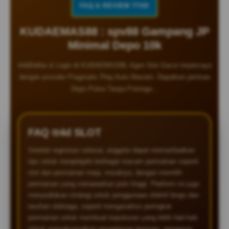
FAQ & REVIEW TT4D
KUDAEMAS88 : spv88 Gampang JP
Minimal Depo 10k
tt4d
Daftar & Login di KUDAEMAS88, Agen Slot Gacor terpercaya
dengan provider Pragmatic Play Auto Maxwin. Dapatkan jaminan
Depo Pulsa Tanpa Potonga...
FAQ tt4d SLOT
Setelah registrasi selesai, anggota dapat memanfaatkan
tips untuk menjelajahi berbagai macam permainan seperti
slot dan permainan meja, misalnya, dengan memilih
permainan yang menawarkan poin tinggi. Platform ini juga
menyediakan strategi untuk penggunaan efektif bingo dan
taruhan olahraga, seperti menganalisis peringkat
permainan untuk membuat keputusan yang lebih hati-hati.
Untuk memaksimalkan pengalaman bermain, pengguna