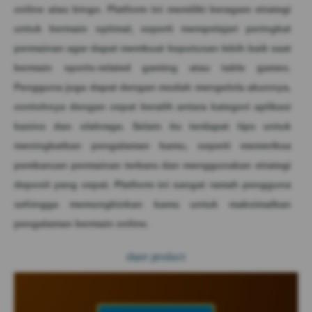
online atau bingo. Platform ini memiliki beragam strategi
untuk bermain optimal, seperti mempelajari peringkat
permainan agar dapat membuat keputusan lebih baik saat
bermain sports-related gaming atau table games.
Pengguna juga dapat dengan mudah mengelola akunnya,
contohnya dengan cepat beralih antara kategori aplikasi
kasino dan olahraga. Selain itu terdapat tips untuk
meningkatkan pengalaman kamu, seperti memeriksa
pembaruan permainan terbaru dan menggunakan strategi
deposit yang cepat. Platform ini sangat ramah pengguna
sehingga memungkinkan kamu untuk maksimalkan
pengalaman bermain online.
share product: