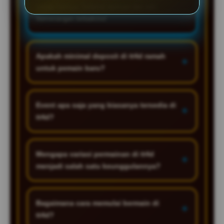
setiap harinya. Selamat bermain dan raih
kemenangan terbaikmu!
Apakah minimal deposit di tt4d ramah
+
untuk pemain baru?
Setelah register sebagai anggota platform, Anda
bisa langsung menjelajahi berbagai pilihan
Event apa saja yang biasanya tersedia di
+
permainan mulai dari slot, bingo, roulette, taruhan
tt4d?
olahraga, kasino live, hingga permainan meja.
Gunakan tips navigasi untuk beralih antar kategori
Setelah Anda mendaftar sebagai anggota, Anda
dengan mudah dan temukan update permainan
dapat menggunakan berbagai tips untuk
Mengapa variasi permainan di tt4d
terbaru yang seru. Proses deposit dan penarikan
+
menavigasi dan mengalami platform secara
menjadi salah satu keunggulannya?
cepat akan membuat pengalaman bermain Anda
optimal. Misalnya, Anda bisa mempelajari cara
lebih nyaman tanpa hambatan. Jangan lupa kelola
memilih permainan slot yang memiliki poin tinggi
Setelah daftar sebagai member baru, Anda dapat
akun Anda dengan baik agar bisa mengumpulkan
atau strategi untuk memanfaatkan fitur bingo dan
menggunakan tips untuk menavigasi berbagai
Bagaimana cara memulai bermain di
poin tinggi dan memaksimalkan setiap kesempatan
taruhan olahraga seperti menganalisis peringkat
+
macam permainan yang tersedia dalam platform ini,
menang.
tt4d?
pertandingan untuk keputusan lebih hati-hati. Selain
misalnya memilih kategori "casino" untuk