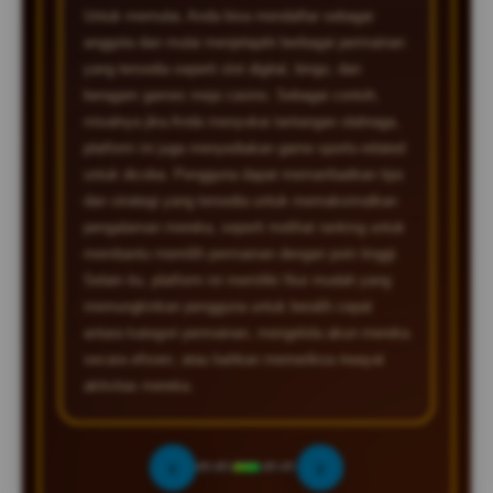
sesuai dengan selera. Ulasan terbaru dan
cepat antara kategori kasino and sports aktivitas
Untuk memulai, Anda bisa mendaftar sebagai
pembaharuan game juga dapat diakses dengan
dengan panduan yang aman. Kamu juga bisa
anggota dan mulai menjelajahi berbagai permainan
mudah di platform ini.
menerapkan strategi penggunaan platform, seperti
yang tersedia seperti slot digital, bingo, dan
memeriksa pembaruan permainan terbaru atau tips
beragam games meja casino. Sebagai contoh,
untuk deposit dan penarikan yang lebih cepat.
misalnya jika Anda menyukai tantangan olahraga,
Dengan tips dan strategi ini, kamu dapat
platform ini juga menyediakan game sports-related
menjelajahi berbagai macam permainan seperti slot
untuk dicoba. Pengguna dapat memanfaatkan tips
dan bingo, memaksimalkan pengalaman bermain
dan strategi yang tersedia untuk memaksimalkan
kamu, dan terus menikmati petualangan seru di
pengalaman mereka, seperti melihat ranking untuk
dunia game online.
membantu memilih permainan dengan poin tinggi.
Selain itu, platform ini memiliki fitur mudah yang
memungkinkan pengguna untuk beralih cepat
antara kategori permainan, mengelola akun mereka
secara efisien, atau bahkan memeriksa riwayat
aktivitas mereka.
‹
›