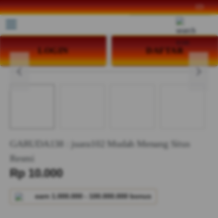
lewati ke Konten
Bahasa
ID
Toggle Nav
Kera
LOGIN
DAFTAR
GARUDA138 : juara102 Mudah Menang Situs
Resmi
Serendah
Rp 10.000
earn
1.000.000
-
100.000.000
bonus