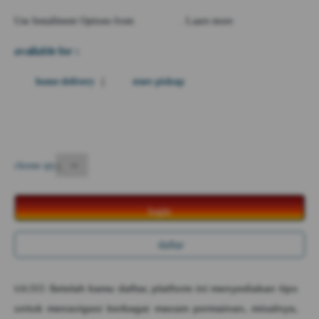
Use Installment Options from
.
Laarn more
available for :
home delivery
store pickup
choose qty
login
daftar
klik365
Setelah kamu daftar, platform ini menyediakan tips
untuk menavigasi berbagai macam permainan, misalnya,