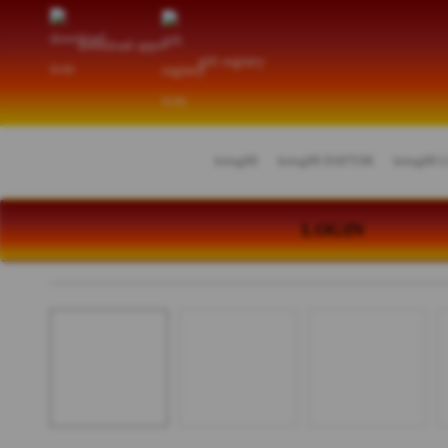
lewati ke Konten
download apps
gift registry
kring88
kring88 DAFTAR
kring88 
LOGIN