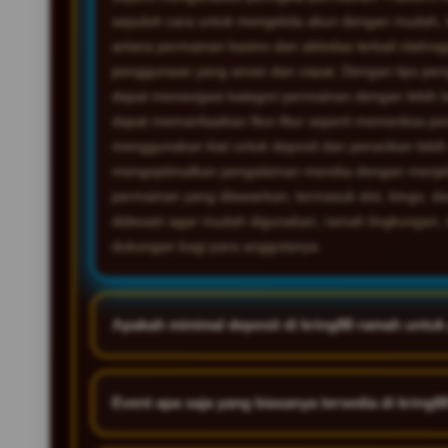
sepuluh cara untuk mengelola akun dengan mudah, t
antara permainan kasino dan aktivitas terkait olahr
penggunaan yang aman dan cepat. Dengan tips pen
dapat menavigasi kategori permainan dengan lebih la
dapat memanfaatkan fitur-fitur seperti memeriksa 
menggunakan kiat untuk deposit dan penarikan lebih
mengoptimalkan pengalaman mereka dengan menjel
permainan yang ditawarkan, termasuk slot, bingo, dan
didesain agar mudah digunakan, ramah lingkungan,
dukungan bagi para anggotanya.
Apakah minimal deposit di kring88 ramah untuk
Setelah mendaftar, Anda dapat menggunakan tips un
macam game online, misalnya dengan memilih jenis 
Event apa saja yang biasanya tersedia di kring8
sesuai dengan tingkat keahlian Anda. Platform ini m
penggunaan efekif bingo dan taruhan olahraga, seper
Setelah mendaftar, pengguna dapat menjelajahi ber