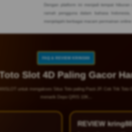
Dengan platform ini menjadi tempat hiburan
ramah pengguna dalam bahasa Indonesia, 
menjelajahi berbagai macam permainan online
FAQ & REVIEW KRING88
to Slot 4D Paling Gacor Har
LOT untuk mengakses Situs Toto paling Pasti JP. Cek Trik Toto G
menarik Depo QRIS 10K...
REVIEW kring8