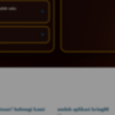
uga dapat mengakses tips
olahraga. Dalam kategori
alah satu
+
antara aktivitas kasino
ringkat tim untuk membuat
dapat menerapkan strategi
tu, platform ini
baru atau memanfaatkan
 seperti cara beralih
 untuk menavigasi
 cepat. Dengan mempelajari
a. Pengguna juga bisa
permainan meja untuk
+
 berbagai slot, bingo, dan
laman mereka, misalnya
n memilih permainan yang
n dan optimal.
unakan strategi deposit
iakan strategi untuk
bagai tips dalam
pengguna yang mudah
rti menganalisis peringkat
a mencari game slot gratis
 untuk menikmati variasi
h hati-hati. Selain itu,
rategi untuk
ips untuk mengelola
ohnya adalah menganalisis
asino dan aktivitas terkait
ngambil keputusan. Selain
lajari juga cara
uh tips untuk mengelola
tips untuk deposit dan
 antara kategori seperti
jelajahi permainan seperti
 aman untuk penggunaan
f untuk bermain game slot
ainan terbaru, atau
ntuan? hubungi kami
unduh aplikasi kring88
kukan penarikan dengan