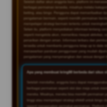
Setelah daftar akun anggota baru, platform ini menawa
berbagai permainan tersedia, misalnya melalui kategor
betting, atau bingo. Pengguna dapat memanfaatkan ti
pengalaman bermain, seperti memilih permainan berda
mempelajari strategi bermain tertentu untuk mening
Selain itu, platform menyediakan informasi tentang car
seperti mengelola akun, memeriksa riwayat aktivitas, 
penarikan dengan aman. Informasi terbaru dan pemba
tersedia untuk membantu pengguna tetap up to date de
menawarkan panduan penggunaan yang mudah dipah
pengalaman yang menyenangkan dan sesuai dengan k
Apa yang membuat kring88 berbeda dari situs sl
Setelah mendaftar, anggota baru dapat menggunakan
berbagai permainan seperti slot dan meja untuk me
mereka. Misalnya, mereka bisa memilih permainan 
tinggi atau mempelajari strategi efektif untuk bingo 
seperti menganalisis peringkat permainan. Platform 