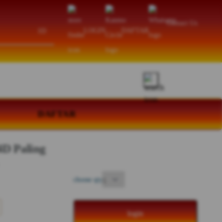
Contact Us
LOGIN
DAFTAR
ID
Bahasa
Daftar Keinginan
Keranjang Saya
Akun Saya
DAFTAR
D Paling
choose qty
login