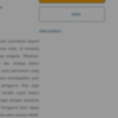
re
daftar
share product:
cam permainan seperti
ainan meja, di samping
agi anggota. Misalnya,
 tips strategi dalam
h jenis permainan yang
cara mendapatkan poin
, pengguna bisa juga
beralih cepat antara
ahraga dengan panduan
. Pengguna baru dapat
la akun secara efektif.