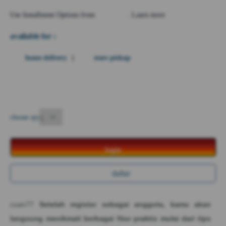
Use Installment Options from
.
Laarn more
available for :
home delivery
store pickup
choose qty
login
daftar
cuan77
Setelah register sebagai anggota, kamu akan
langsung menikmati berbagai fitur praktis mulai dari tips