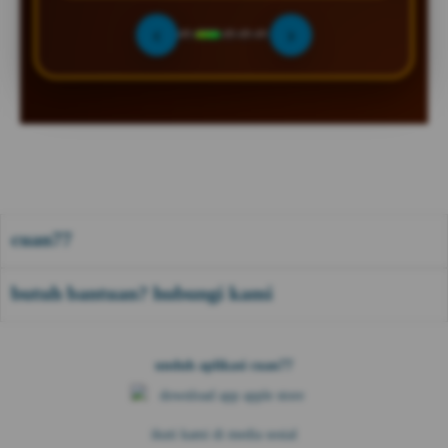
‹
›
cuan77
butuh bantuan? hubungi kami
unduh aplikasi cuan77
ikuti kami di media sosial