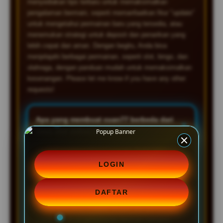
menyediakan tips terbaru untuk memaksimalkan
pengalaman bermain, seperti memanfaatkan fitur "update"
untuk mengetahui permainan baru yang tersedia, atau
menemukan strategi untuk deposit dan penarikan yang
lebih cepat dan aman. Dengan begitu, Anda bisa
menjelajahi berbagai permainan, seperti slot, bingo, dan
olahraga, dengan panduan mudah untuk memaksimalkan
kesenangan. Please let me know if you have any other
requests!
Apa yang membuat cuan77 berbeda dari
+
situs slot online lainnya?
Setelah register sebagai anggota, Anda akan
menemukan berbagai tips navigasi yang
LOGIN
memudahkan eksplorasi platform ini. Mulai dari
slot, bingo, roulette, hingga taruhan olahraga,
DAFTAR
kasino live, dan permainan meja, semua tersedia
dalam satu akun. Proses deposit dan penarikan
cepat membuat pengalaman bermain semakin