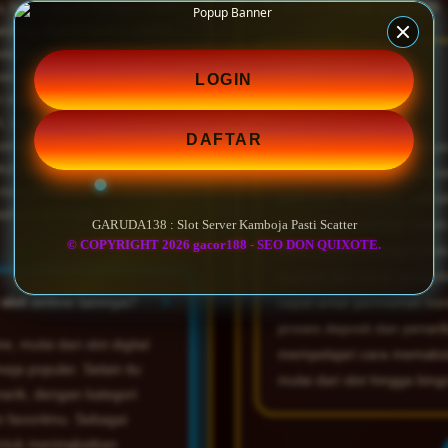
aru, kamu dapat menggunakan
Testimoni Pemain gacor188.
ruhan digital secara efektif.
eperti slot yang
roni
ain bingo serta taruhan
LOGIN
orm ini menyediakan panduan
Verified User
seperti beralih antara
DAFTAR
 yang aman. Kamu juga dapat
Setelah mendaftar sebaga
ti tips pengelolaan deposit
menavigasi jenis permaina
emanfaatkan tips-tips ini,
lebih baik. Misalnya, pilih
form ini lebih
manfaatkan strategi dalam
GARUDA138 : Slot Server Kamboja Pasti Scatter
© COPYRIGHT 2026 gacor188 - SEO DON QUIXOTE.
tepat, seperti menganalisi
sepuluh tips untuk menge
+
lot online lainnya?
cepat antar permainan kas
proses deposit dan penari
 mulai dari slot digital
mempelajari cara memaks
eja populer. Selain itu
mulai dari slot hingga bi
rik, dengan kategori
 favoritmu. Sebagai
untuk meningkatkan