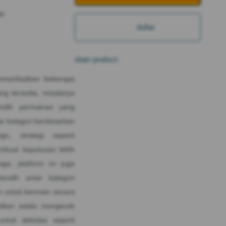
re
daftar
share product:
emanfaatkan beberapa
ng tersedia, misalanya
ilih permainan yang
i kategori berdasarkan
o, strategi seperti
mbuat keputusan lebih
ga, platform ini juga
ralih antar kategori
 untuk bermain secara
astikan selalu mengecek
tuk aktivitas seperti