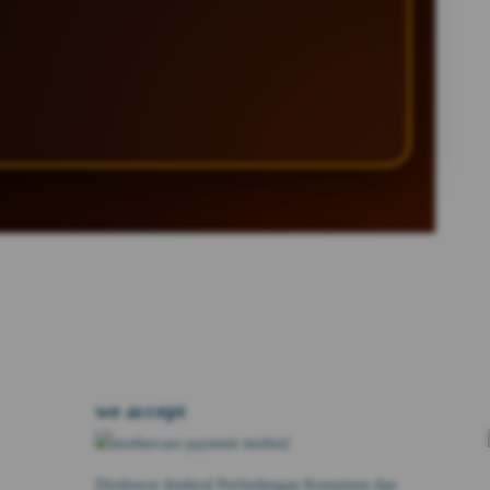
we accept
Direktorat Jenderal Perlindungan Konsumen dan