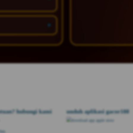
, misalnya beralih cepat
elain itu platform ini
aga. Tersedia panduan
erti beralih dengan cepat
atform ini menyediakan
 serta tips update terbaru
 dapat menikmati
galaman bermainmu.
+
amu bisa menjelajahi
 juga menyediakan tips
antara kategori seperti
lkan pengalaman
akukan deposit dan
ainan yang sesuai dengan
at memperdalam
gunaan yang tersedia,
an tips untuk mengelola
eragam pilihan permainan
al slot, bingo, atau
an withdrawal dengan cepat
ih permainan dengan poin
ike to adjust the focus or
n untuk berbagai jenis
u. Platform ini juga
lahraga atau memilih
am bingo dan taruhan
malkan pengalaman, kamu
 permainan untuk membuat
 yang dibagikan mengenai
es tips untuk manajemen
i.
 dan aktivitas terkait
elas. Platform ini bisa
memberikan tips penggunaan
ntuan? hubungi kami
unduh aplikasi gacor188
rbaru serta tips deposit
a pengalaman pengguna
dan strategi untuk membuat
faq