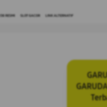
38 RESMI
SLOT GACOR
LINK ALTERNATIF
GARU
GARUDA1
Terb