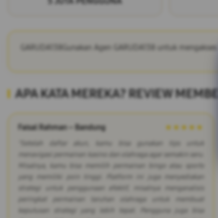
5 JUTA PENGGUNA
GARUDA138Gunakan Agen GARUDA138 untuk mengakses Toto 
APA KATA MEREKA? REVIEW MEMBE
Faisal Rahman – Bandung
★★★★★
"Setelah daftar akun, kamu bisa gunakan tips untuk
menavigasi permainan kasino dan olahraga agar semakin seru.
Misalnya, kamu bisa memilih permainan bingo atau sports
yang memiliki poin tinggi. Platform ini juga menyediakan
strategi untuk penggunaan efektif, misalnya menganalisis
peringkat permainan taruhan olahraga untuk membuat
keputusan strategi yang lebih tepat. Pengguna juga bisa