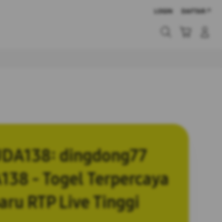
LOGIN
DAFTAR
Cari
Troli
Login/Sign-Up
Cari
DA138: dingdong77
38 - Togel Terpercaya
aru RTP Live Tinggi