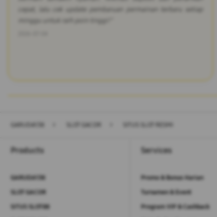
cepat, lalu cek update pembaruan permainan terbaru setiap
minggu untuk raih poin tinggi!"
2026-07-04
GARUDA138
>
SLOT GACOR
>
SITUS SLOT RESMI
Footer Navigation
Products
Services
GARUDA138
Promo & Bonus Harian
SLOT GACOR
Turnamen & Event
SITUS SLOT88
Program VIP & Cashback