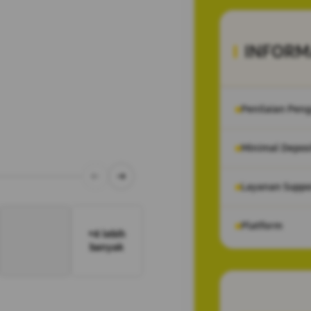
INFORM
Penilaian Pen
Minimal Depos
Sebelumnya
Berikutnya
Layanan Suppo
Platform
+4 lebih
banyak