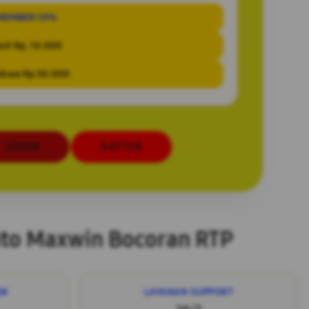
MEMBER 10%
it Rp. 10.000
draw Rp 50.000
LOGIN
DAFTAR
uto Maxwin Bocoran RTP
AW
LAYANAN SUPPORT