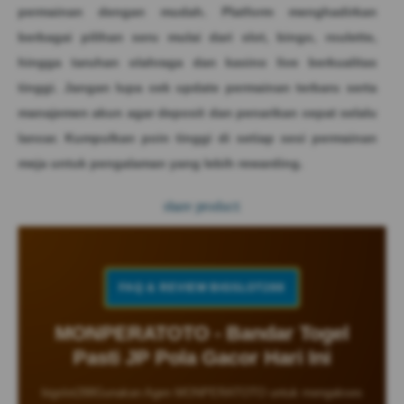
permainan dengan mudah. Platform menghadirkan
berbagai pilihan seru mulai dari slot, bingo, roulette,
hingga taruhan olahraga dan kasino live berkualitas
tinggi. Jangan lupa cek update permainan terbaru serta
manajemen akun agar deposit dan penarikan cepat selalu
lancar. Kumpulkan poin tinggi di setiap sesi permainan
meja untuk pengalaman yang lebih rewarding.
share product:
FAQ & REVIEW BIGSLOT288
MONPERATOTO - Bandar Togel
Pasti JP Pola Gacor Hari Ini
bigslot288
Gunakan Agen MONPERATOTO untuk mengakses