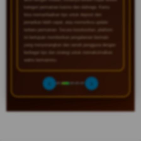
kategori permainan kasino dan olahraga. Kamu
bisa memanfaatkan tips untuk deposit dan
penarikan lebih cepat, atau memeriksa update
terbaru permainan. Secara keseluruhan, platform
ini bertujuan memberikan pengalaman bermain
yang menyenangkan dan ramah pengguna dengan
berbagai tips dan strategi untuk memaksimalkan
waktu bermainmu.
‹
›