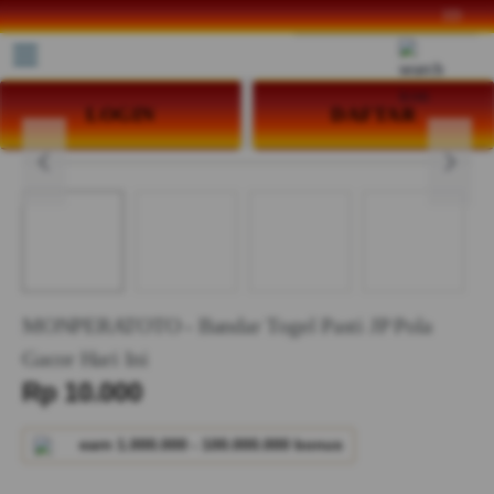
lewati ke Konten
Bahasa
ID
Toggle Nav
Kera
LOGIN
DAFTAR
MONPERATOTO - Bandar Togel Pasti JP Pola
Gacor Hari Ini
Serendah
Rp 10.000
earn
1.000.000
-
100.000.000
bonus