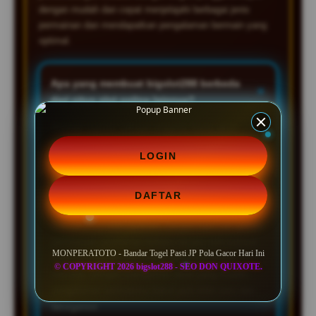
dengan mudah dan cepat menjelajahi berbagai jenis
permainan dan mendapatkan pengalaman bermain yang
optimal.
Apa yang membuat bigslot288 berbeda
+
dari situs slot online lainnya?
Setelah register sebagai anggota, kamu akan
mendapatkan tips navigasi praktis untuk beralih
LOGIN
antar kategori permainan seperti slot, bingo,
roulette, taruhan olahraga, kasino live, hingga
permainan meja. Platform ini juga menyediakan
DAFTAR
sistem deposit dan penarikan cepat agar
transaksimu lebih nyaman. Jangan lupa cek update
pembaruan permainan terbaru secara rutin supaya
MONPERATOTO - Bandar Togel Pasti JP Pola Gacor Hari Ini
tidak ketinggalan poin tinggi dari event-event
© COPYRIGHT 2026 bigslot288 - SEO DON QUIXOTE.
menarik. Dengan manajemen akun yang mudah,
pengalaman bermainmu bakal jauh lebih seru dan
terorganisir.