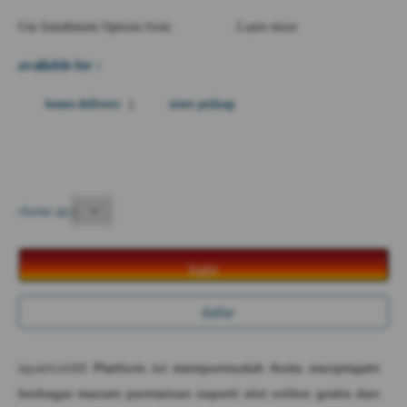
Use Installment Options from
.
Laarn more
available for :
home delivery
store pickup
choose qty
login
daftar
lapakhoki88
Platform ini mempermudah Anda menjelajahi
berbagai macam permainan seperti slot online gratis dan