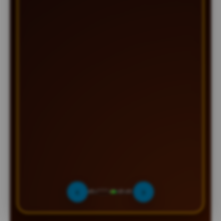
online secara efektif. Misalnya, pengguna dapat
selalu memberikan update terbaru tentang
mempelajari tips tentang cara memilih judul
permainan yang tersedia.
permainan tertentu yang memberikan poin bonus
atau melihat strategi untuk bingo dan taruhan
olahraga, seperti menganalisis peringkat
pertandingan untuk membuat keputusan berdasar
data. Dalam hal manajemen akun, platform ini
menawarkan panduan jelas tentang cara beralih
dengan mudah antara kategori seperti kasino,
taruhan olahraga, dan slot atau menelola aktivitas
terbaru secara cepat. Pengguna juga dapat
menemukan tips yang relevan tentang deposit,
penarikan, dan strategi penggunaan platform untuk
memaksimalkan pengalaman mereka.
‹
›