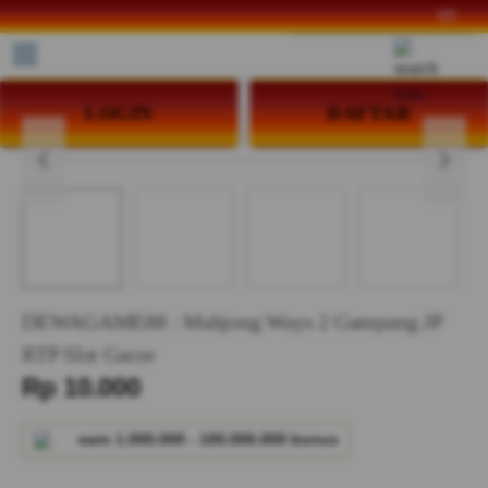
lewati ke Konten
Bahasa
ID
Toggle Nav
Kera
LOGIN
DAFTAR
DEWAGAME88 : Mahjong Ways 2 Gampang JP
RTP Slot Gacor
Serendah
Rp 10.000
earn
1.000.000
-
100.000.000
bonus